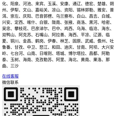
化、阳泉、河池、来宾、玉溪、安康、通辽、德宏、楚雄、朔
州、伊犁、文山、嘉峪关、凉山、资阳、锡林郭勒、雅安、普
洱、崇左、庆阳、巴音郭楞、乌兰察布、白山、昌吉、白城、
兴安、定西、喀什、白银、陇南、张掖、商洛、黑河、哈密、
吴忠、攀枝花、巴彦淖尔、巴中、鸡西、乌海、临沧、海东、
双鸭山、阿克苏、石嘴山、阿拉善、海西、平凉、辽源、临
夏、铜川、金昌、鹤岗、伊春、林芝、固原、武威、儋州、吐
鲁番、甘孜、中卫、怒江、和田、迪庆、甘南、阿坝、大兴安
岭、七台河、山南、日喀则、塔城、博尔塔拉、昌都、阿勒
泰、玉树、海南、克孜勒苏、阿里、海北、黄南、果洛、那
曲、三沙
在线客服
微信联系