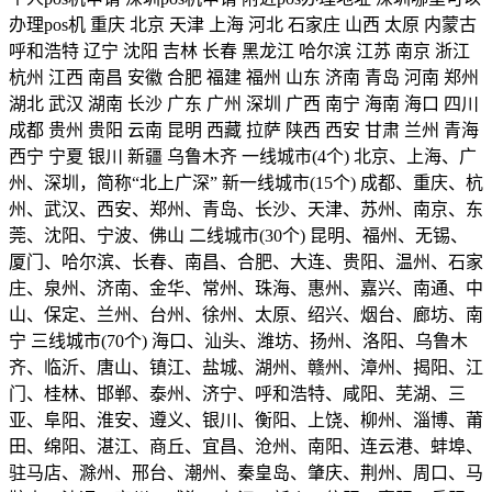
办理pos机 重庆 北京 天津 上海 河北 石家庄 山西 太原 内蒙古
呼和浩特 辽宁 沈阳 吉林 长春 黑龙江 哈尔滨 江苏 南京 浙江
杭州 江西 南昌 安徽 合肥 福建 福州 山东 济南 青岛 河南 郑州
湖北 武汉 湖南 长沙 广东 广州 深圳 广西 南宁 海南 海口 四川
成都 贵州 贵阳 云南 昆明 西藏 拉萨 陕西 西安 甘肃 兰州 青海
西宁 宁夏 银川 新疆 乌鲁木齐 一线城市(4个) 北京、上海、广
州、深圳，简称“北上广深” 新一线城市(15个) 成都、重庆、杭
州、武汉、西安、郑州、青岛、长沙、天津、苏州、南京、东
莞、沈阳、宁波、佛山 二线城市(30个) 昆明、福州、无锡、
厦门、哈尔滨、长春、南昌、合肥、大连、贵阳、温州、石家
庄、泉州、济南、金华、常州、珠海、惠州、嘉兴、南通、中
山、保定、兰州、台州、徐州、太原、绍兴、烟台、廊坊、南
宁 三线城市(70个) 海口、汕头、潍坊、扬州、洛阳、乌鲁木
齐、临沂、唐山、镇江、盐城、湖州、赣州、漳州、揭阳、江
门、桂林、邯郸、泰州、济宁、呼和浩特、咸阳、芜湖、三
亚、阜阳、淮安、遵义、银川、衡阳、上饶、柳州、淄博、莆
田、绵阳、湛江、商丘、宜昌、沧州、南阳、连云港、蚌埠、
驻马店、滁州、邢台、潮州、秦皇岛、肇庆、荆州、周口、马