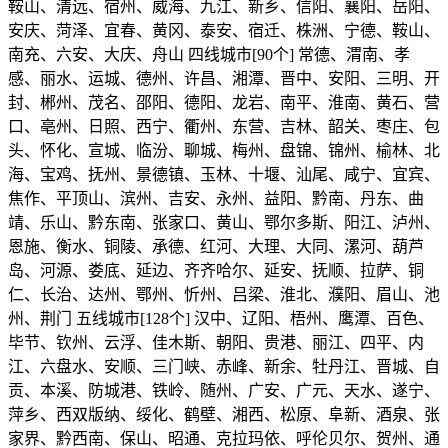
鞍山、清远、宿州、威海、九江、新乡、信阳、襄阳、岳阳、
安庆、菏泽、宜春、黄冈、泰安、宿迁、株洲、宁德、鞍山、
南充、六安、大庆、舟山 四线城市[90个] 常德、渭南、孝
感、丽水、运城、德州、许昌、湘潭、晋中、安阳、三明、开
封、郴州、茂名、邵阳、德阳、龙岩、南平、淮南、黄石、营
口、亳州、日照、西宁、衢州、东营、吉林、韶关、枣庄、包
头、怀化、宣城、临汾、聊城、梅州、盘锦、锦州、榆林、北
海、宝鸡、抚州、景德镇、玉林、十堰、汕尾、咸宁、宜宾、
焦作、平顶山、滨州、吉安、永州、益阳、黔南、丹东、曲
靖、乐山、黔东南、张家口、黄山、鄂尔多斯、阳江、泸州、
恩施、衡水、铜陵、承德、红河、大理、大同、漯河、葫芦
岛、河源、娄底、延边、齐齐哈尔、延安、抚顺、拉萨、铜
仁、长治、达州、鄂州、忻州、吕梁、淮北、濮阳、眉山、池
州、荆门 五线城市[128个] 汉中、辽阳、梧州、鹰潭、百色、
毕节、钦州、云浮、佳木斯、朝阳、贵港、丽江、四平、内
江、六盘水、安顺、三门峡、赤峰、新余、牡丹江、晋城、自
贡、本溪、防城港、铁岭、随州、广安、广元、天水、遂宁、
萍乡、西双版纳、绥化、鹤壁、湘西、松原、阜新、酒泉、张
家界、黔西南、保山、昭通、克拉玛依、呼伦贝尔、贺州、通