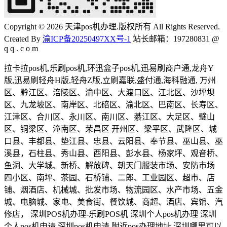
Copyright © 2026 天津pos机办理.版权所有 All Rights Reserved.
Created By
渝ICP备20250497XX号-1
站长邮箱：197280831 @
q q . c o m
拉卡拉pos机,乐刷pos机,环迅盒子pos机,迅易刷商户通,龙舟Y
版,迅易刷轻舟H版,轻舟Z版,立刷嘉联,盛付通,海科融通, 万州
区、黔江区、涪陵区、渝中区、大渡口区、江北区、沙坪坝
区、九龙坡区、南岸区、北碚区、渝北区、巴南区、长寿区、
江津区、合川区、永川区、南川区、綦江区、大足区、璧山
区、铜梁区、潼南区、荣昌区 开州区、梁平区、武隆区、城
口县、丰都县、垫江县、忠县、云阳县、奉节县、巫山县、巫
溪县，石柱县、秀山县、酉阳县、彭水县、杨家坪、观音桥、
鱼洞、大学城、新桥、解放碑、朝天门服装市场、安防市场
四小区、南坪、茶园、石桥铺、二郎、工业园区、超市、店
铺、烟酒店、机械城、批发市场、物流园区、水产市场、五金
城、电脑城、家电、美食街、餐饮城、商超、酒店、宾馆、汽
修店， 深圳POS机办理-乐刷POS机 深圳个人pos机办理 深圳
个人pos机申请 深圳pos机申请 附近pos办理地址 深圳哪里可以